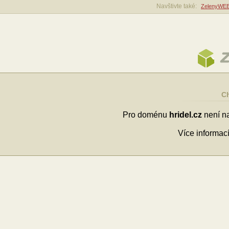
Navštivte také:
ZelenyWEB
Z
Ch
Pro doménu
hridel.cz
není na
Více informac